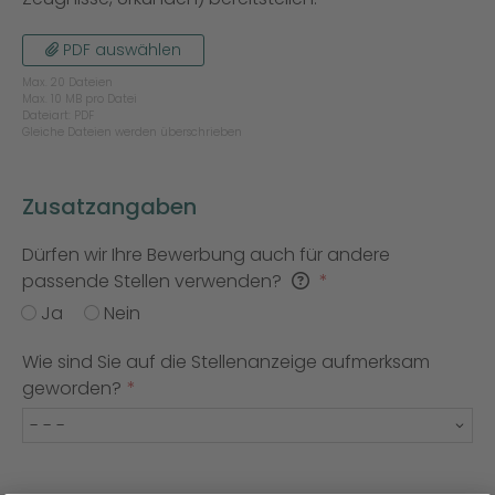
PDF auswählen
Max. 20 Dateien
Max. 10 MB pro Datei
Dateiart: PDF
Gleiche Dateien werden überschrieben
Zusatzangaben
Dürfen wir Ihre Bewerbung auch für andere
passende Stellen verwenden?
Ja
Nein
Wie sind Sie auf die Stellenanzeige aufmerksam
geworden?